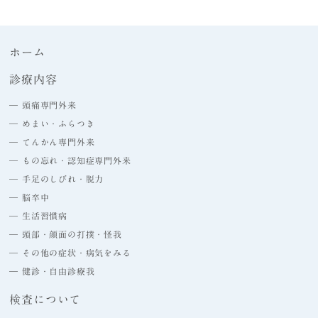
ホーム
診療内容
― 頭痛専門外来
― めまい・ふらつき
― てんかん専門外来
― もの忘れ・認知症専門外来
― 手足のしびれ・脱力
― 脳卒中
― 生活習慣病
― 頭部・顔面の打撲・怪我
― その他の症状・病気をみる
― 健診・自由診療我
検査について