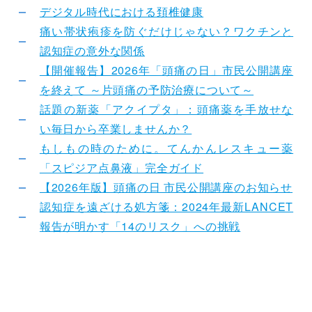
デジタル時代における頚椎健康
痛い帯状疱疹を防ぐだけじゃない？ワクチンと
認知症の意外な関係
【開催報告】2026年「頭痛の日」市民公開講座
を終えて ～片頭痛の予防治療について～
話題の新薬「アクイプタ」：頭痛薬を手放せな
い毎日から卒業しませんか？
もしもの時のために。てんかんレスキュー薬
「スピジア点鼻液」完全ガイド
【2026年版】頭痛の日 市民公開講座のお知らせ
認知症を遠ざける処方箋：2024年最新LANCET
報告が明かす「14のリスク」への挑戦