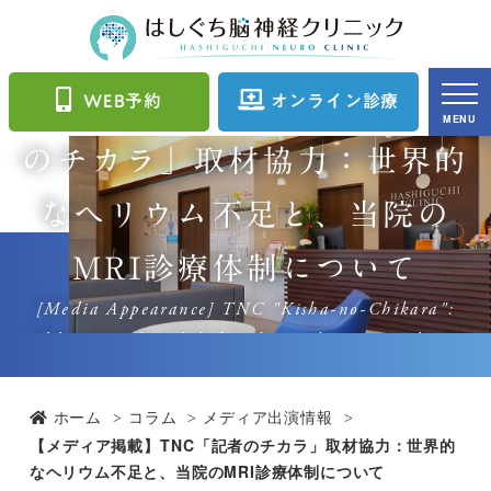
【メディア掲載】TNC「記者
WEB予約
オンライン診療
MENU
のチカラ」取材協力：世界的
なヘリウム不足と、当院の
MRI診療体制について
[Media Appearance] TNC "Kisha-no-Chikara":
Addressing the Global Helium Shortage and Our
MRI Service Stability
ホーム
コラム
メディア出演情報
【メディア掲載】TNC「記者のチカラ」取材協力：世界的
なヘリウム不足と、当院のMRI診療体制について