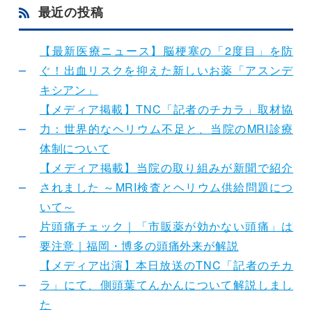
最近の投稿
【最新医療ニュース】脳梗塞の「2度目」を防
ぐ！出血リスクを抑えた新しいお薬「アスンデ
キシアン」
【メディア掲載】TNC「記者のチカラ」取材協
力：世界的なヘリウム不足と、当院のMRI診療
体制について
【メディア掲載】当院の取り組みが新聞で紹介
されました ～MRI検査とヘリウム供給問題につ
いて～
片頭痛チェック｜「市販薬が効かない頭痛」は
要注意｜福岡・博多の頭痛外来が解説
【メディア出演】本日放送のTNC「記者のチカ
ラ」にて、側頭葉てんかんについて解説しまし
た