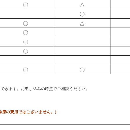
〇
△
〇
〇
△
〇
〇
〇
〇
〇
加できます。お申し込みの時点でご相談ください。
診療の費用ではございません。）