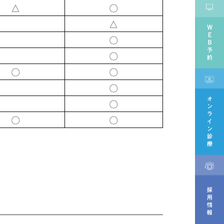
△
〇
△
〇
〇
〇
〇
〇
〇
〇
〇