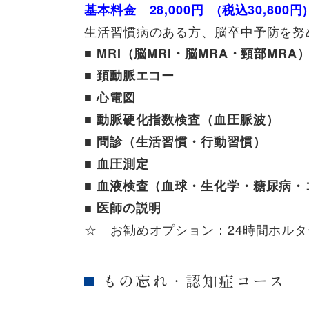
基本料金
28,000円
(税込30,800円)
生活習慣病のある方、脳卒中予防を努
■
MRI（脳MRI・脳MRA・頸部MRA
■
頚動脈エコー
■
心電図
■
動脈硬化指数検査（血圧脈波）
■
問診（生活習慣・行動習慣）
■
血圧測定
■
血液検査（血球・生化学・糖尿病・
■
医師の説明
☆ お勧めオプション：24時間ホルター
もの忘れ・認知症コース