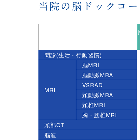
当院の脳ドックコー
問診(生活・行動習慣)
脳MRI
脳動脈MRA
VSRAD
MRI
頚動脈MRA
頚椎MRI
胸・腰椎MRI
頭部CT
脳波