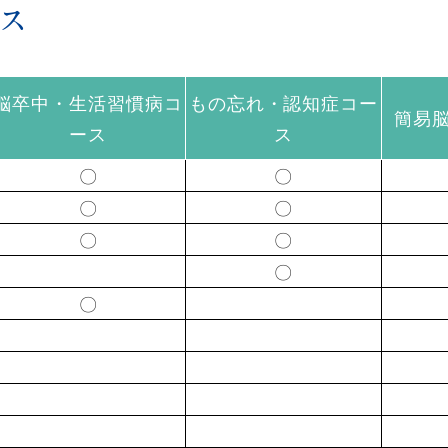
ス
脳卒中
・
生活習慣病
コ
もの忘れ
・認知症
コー
簡易
ース
ス
〇
〇
〇
〇
〇
〇
〇
〇