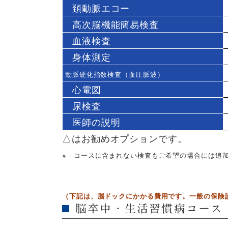
頚動脈エコー
高次脳機能簡易検査
血液検査
身体測定
動脈硬化指数検査
（血圧脈波）
心電図
尿検査
医師の説明
△はお勧めオプションです。
※ コースに含まれない検査もご希望の場合には追
（下記は、脳ドックにかかる費用です。一般の保険
脳卒中・生活習慣病コース