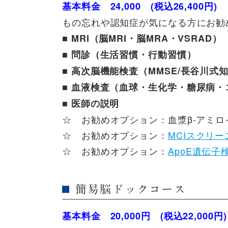
基本料金
24,000
(税込26,400円)
もの忘れや認知症が気になる方にお勧
■
MRI（脳MRI・脳MRA・VSRAD）
■
問診（生活習慣・行動習慣）
■
高次脳機能検査（MMSE/長谷川式
■
血液検査（血球・生化学・糖尿病・
■
医師の説明
☆ お勧めオプション：血漿β-アミロイ
☆ お勧めオプション：
MCIスクリ
☆ お勧めオプション：
ApoE遺伝子
簡易脳ドックコース
基本料金
20,000円
(税込22,000円)