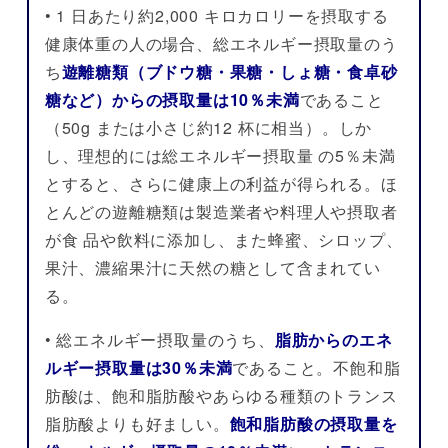
• 1 日あたり約2,000 キロカロリーを摂取する
健康体重の人の場合、総エネルギー摂取量のう
ち
遊離糖類（ブドウ糖・果糖・しょ糖・食卓砂
糖など）からの摂取量は10％未満
であること
（50g または小さじ約12 杯に相当）。しか
し、理想的には総エネルギー摂取量 の5％未満
とすると、さらに健康上の利益が得られる。ほ
とんどの遊離糖類は製造業者や料理人や摂取者
が食 品や飲料に添加し、また蜂蜜、シロップ、
果汁、濃縮果汁に天然の糖として含まれてい
る。
• 総エネルギー摂取量のうち、
脂肪からのエネ
ルギー摂取量は30％未満
であること。不飽和脂
肪酸は、飽和脂肪酸やあらゆる種類のトランス
脂肪酸よりも好ましい。
飽和脂肪酸の摂取量を