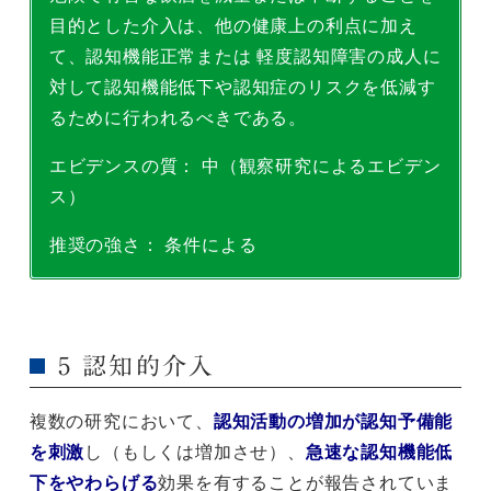
目的とした介入は、他の健康上の利点に加え
て、認知機能正常または 軽度認知障害の成人に
対して認知機能低下や認知症のリスクを低減す
るために行われるべきである。
エビデンスの質： 中（観察研究によるエビデン
ス）
推奨の強さ： 条件による
5 認知的介入
複数の研究において、
認知活動の増加が認知予備能
を刺激
し（もしくは増加させ）、
急速な認知機能低
下をやわらげる
効果を有することが報告されていま