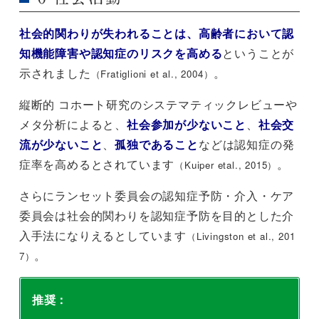
社会的関わりが失われることは、高齢者において認
知機能障害や認知症のリスクを高める
ということが
示されました
。
（Fratiglioni et al., 2004）
縦断的 コホート研究のシステマティックレビューや
メタ分析によると、
社会参加が少ないこと
、
社会交
流が少ないこと
、
孤独であること
などは認知症の発
症率を高めるとされています
。
（Kuiper etal., 2015）
さらにランセット委員会の認知症予防・介入・ケア
委員会は社会的関わりを認知症予防を目的とした介
入手法になりえるとしています
（Livingston et al., 201
。
7）
推奨：