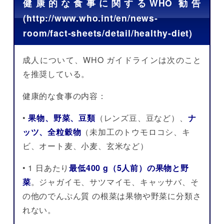
健康的な食事に関するWHO 勧告
(http://www.who.int/en/news-
room/fact-sheets/detail/healthy-diet)
成人について、WHO ガイドラインは次のこと
を推奨している。
健康的な食事の内容：
•
果物、野菜、豆類
（レンズ豆、豆など）、
ナ
ッツ、全粒穀物
（未加工のトウモロコシ、キ
ビ、オート麦、小麦、玄米など）
• 1 日あたり
最低400 g（5人前）の果物と野
菜
。ジャガイモ、サツマイモ、キャッサバ、そ
の他のでんぷん質 の根菜は果物や野菜に分類さ
れない。