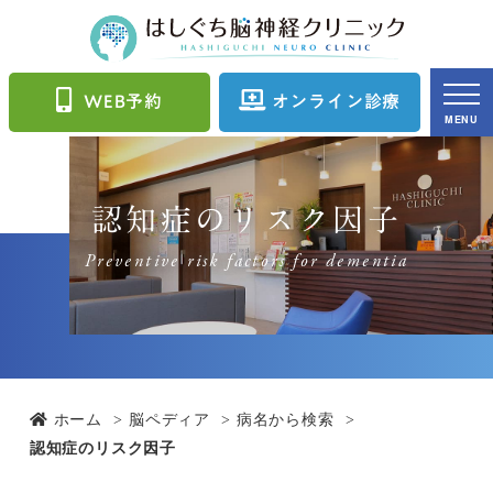
WEB予約
オンライン診療
MENU
認知症のリスク因子
Preventive risk factors for dementia
ホーム
脳ペディア
病名から検索
認知症のリスク因子