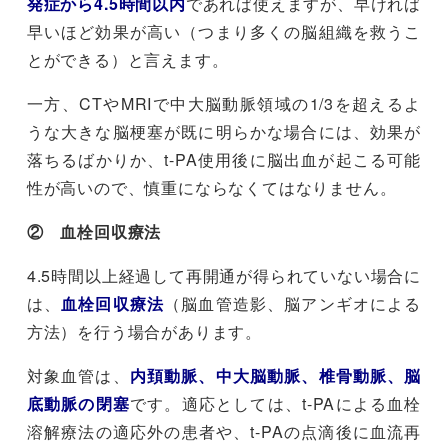
発症から4.5時間以内
であれば使えますが、早ければ
早いほど効果が高い（つまり多くの脳組織を救うこ
とができる）と言えます。
一方、CTやMRIで中大脳動脈領域の1/3を超えるよ
うな大きな脳梗塞が既に明らかな場合には、効果が
落ちるばかりか、t-PA使用後に脳出血が起こる可能
性が高いので、慎重にならなくてはなりません。
② 血栓回収療法
4.5時間以上経過して再開通が得られていない場合に
は、
血栓回収療法
（脳血管造影、脳アンギオによる
方法）を行う場合があります。
対象血管は、
内頚動脈、中大脳動脈、椎骨動脈、脳
底動脈の閉塞
です。適応としては、t-PAによる血栓
溶解療法の適応外の患者や、t-PAの点滴後に血流再