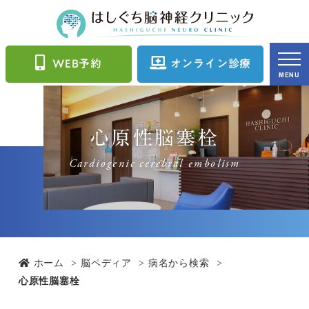
WEB予約
オンライン診療
MENU
心原性脳塞栓
Cardiogenic cerebral embolism
ホーム
脳ペディア
病名から検索
心原性脳塞栓