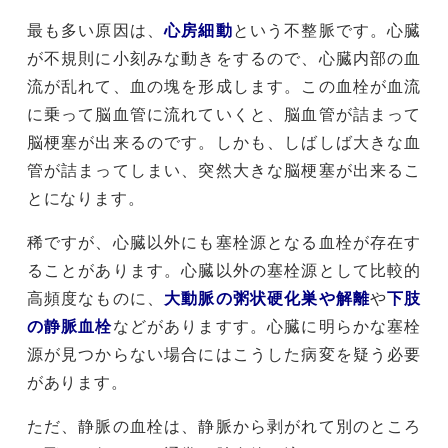
最も多い原因は、
心房細動
という不整脈です。心臓
が不規則に小刻みな動きをするので、心臓内部の血
流が乱れて、血の塊を形成します。この血栓が血流
に乗って脳血管に流れていくと、脳血管が詰まって
脳梗塞が出来るのです。しかも、しばしば大きな血
管が詰まってしまい、突然大きな脳梗塞が出来るこ
とになります。
稀ですが、心臓以外にも塞栓源となる血栓が存在す
ることがあります。心臓以外の塞栓源として比較的
高頻度なものに、
大動脈の粥状硬化巣や解離
や
下肢
の静脈血栓
などがありますす。心臓に明らかな塞栓
源が見つからない場合にはこうした病変を疑う必要
があります。
ただ、静脈の血栓は、静脈から剥がれて別のところ