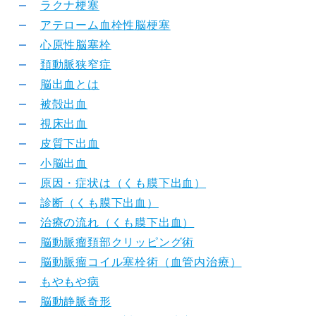
ラクナ梗塞
アテローム血栓性脳梗塞
心原性脳塞栓
頚動脈狭窄症
脳出血とは
被殻出血
視床出血
皮質下出血
小脳出血
原因・症状は（くも膜下出血）
診断（くも膜下出血）
治療の流れ（くも膜下出血）
脳動脈瘤頚部クリッピング術
脳動脈瘤コイル塞栓術（血管内治療）
もやもや病
脳動静脈奇形