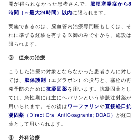
開が得られなかった患者さんで、
脳梗塞発症から8
時間（～最大24時間）以内
に限られます。
実施できるのは、脳血管内治療専門医もしくは、そ
れに準ずる経験を有する医師のみですから、施設は
限られます。
③ 従来の治療
こうした治療の対象とならなかった患者さんに対し
ては、
脳保護剤
（エダラボン）の投与と、塞栓の再
発予防のために
抗凝固薬
を用います。抗凝固薬とし
ては、急性期には主にヘパリンという静脈注射薬が
用いられます。その後は
ワーファリン
や
直接経口抗
凝固薬
（Direct Oral AntiCoagrants; DOAC）
が経口
薬として用いられます。
④ 外科治療