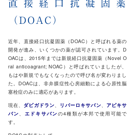
直接経口抗凝固薬
（DOAC）
近年、直接経口抗凝固薬（DOAC）と呼ばれる薬の
開発が進み、いくつかの薬が認可されています。D
OACは、2015年までは新規経口抗凝固薬（Novel O
ral anticoagrant; NOAC）と呼ばれていましたが、
もはや新規でもなくなったので呼び名が変わりまし
た。DOACは、非弁膜症性心房細動による心原性脳
塞栓症のみに適応があります。
現在、
ダビガドラン
、
リバーロキサバン
、
アピキサ
バン
、
エドキサバン
の4種類が本邦で使用可能で
す。