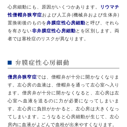
心房細動にも、原因がいくつかあります。
リウマチ
性僧帽弁狭窄症
および人工弁(機械弁および生体弁)
置換術後のものを
弁膜症性心房細動
と呼び、それら
を有さない
非弁膜症性心房細動
とを区別します。両
者では塞栓症のリスクが異なります。
弁膜症性心房細動
僧房弁狭窄症
では、僧帽弁が十分に開かなくなりま
す。左心房の血液は、僧帽弁を通って左心室へ入り
ます。僧房弁が十分に開かなくなると、左心房は左
心室へ血液を送るのに力が必要になってしまいま
す。左心房に負担がかかると、左心房は大きくなっ
てしまいます。こうなると心房細動が生じて、左心
房内に血液がよどんで血栓が出来やすくなります。