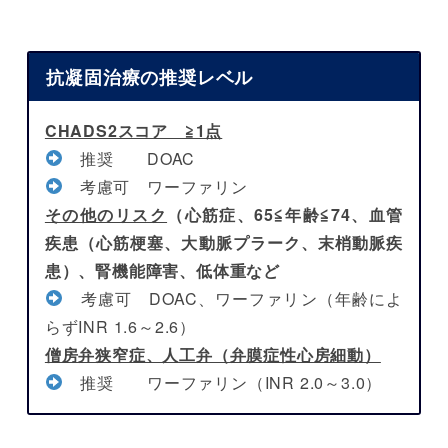
抗凝固治療の推奨レベル
CHADS2スコア ≧1点
推奨 DOAC
考慮可 ワーファリン
その他のリスク
（心筋症、65≦年齢≦74、血管
疾患（心筋梗塞、大動脈プラーク、末梢動脈疾
患）、腎機能障害、低体重など
考慮可 DOAC、ワーファリン（年齢によ
らずINR 1.6～2.6）
僧房弁狭窄症、人工弁（弁膜症性心房細動）
推奨 ワーファリン（INR 2.0～3.0）