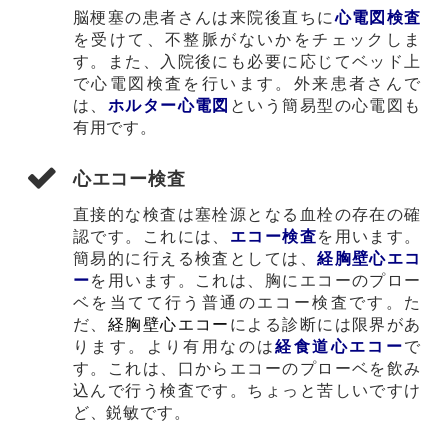
脳梗塞の患者さんは来院後直ちに
心電図検査
を受けて、不整脈がないかをチェックしま
す。また、入院後にも必要に応じてベッド上
で心電図検査を行います。外来患者さんで
は、
ホルター心電図
という簡易型の心電図も
有用です。
心エコー検査
直接的な検査は塞栓源となる血栓の存在の確
認です。これには、
エコー検査
を用います。
簡易的に行える検査としては、
経胸壁心エコ
ー
を用います。これは、胸にエコーのプロー
ベを当てて行う普通のエコー検査です。た
だ、
経胸壁心エコー
による診断には限界があ
ります。より有用なのは
経食道心エコー
で
す。これは、口からエコーのプローベを飲み
込んで行う検査です。ちょっと苦しいですけ
ど、鋭敏です。