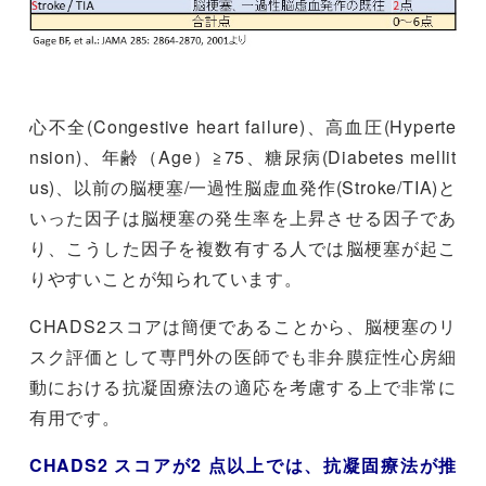
心不全(Congestive heart failure)、高血圧(Hyperte
nsion)、年齢（Age）≧75、糖尿病(Diabetes mellit
us)、以前の脳梗塞/一過性脳虚血発作(Stroke/TIA)と
いった因子は脳梗塞の発生率を上昇させる因子であ
り、こうした因子を複数有する人では脳梗塞が起こ
りやすいことが知られています。
CHADS2スコアは簡便であることから、脳梗塞のリ
スク評価として専門外の医師でも非弁膜症性心房細
動における抗凝固療法の適応を考慮する上で非常に
有用です。
CHADS2 スコアが2 点以上では、抗凝固療法が推