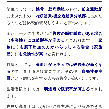
部位としては、
椎骨・脳底動脈
のもの、
前交通動脈
に出来たもの、
内頚動脈-後交通動脈分岐部
に出来た
ものなどは比較的破裂しやすいと言われます。
また、一人の患者さんに
複数の脳動脈瘤がある場合
（多発性）には破裂率が高まる
と言われますし、
家
族にくも膜下出血の方がいらっしゃる場合（家族
歴）にも危険性が高い
と言われます。
持病としては、
高血圧がある人では破裂率が高くな
る
ので、血圧管理は重要です。その他、
多発性嚢胞
腎
という病気を有する人も破裂率が高いようです。
生活習慣としては、
喫煙者で破裂率が高まる
とされ
ます。
喫煙や高血圧は心がけや治療方法により解決できる