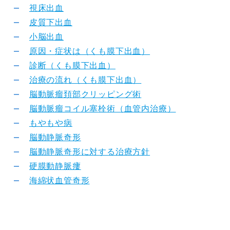
視床出血
皮質下出血
小脳出血
原因・症状は（くも膜下出血）
診断（くも膜下出血）
治療の流れ（くも膜下出血）
脳動脈瘤頚部クリッピング術
脳動脈瘤コイル塞栓術（血管内治療）
もやもや病
脳動静脈奇形
脳動静脈奇形に対する治療方針
硬膜動静脈瘻
海綿状血管奇形