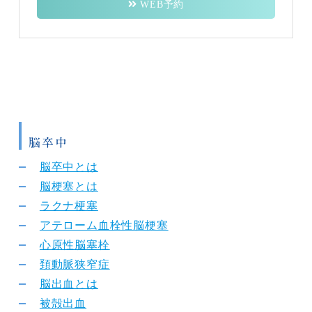
WEB予約
脳卒中
脳卒中とは
脳梗塞とは
ラクナ梗塞
アテローム血栓性脳梗塞
心原性脳塞栓
頚動脈狭窄症
脳出血とは
被殻出血