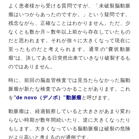
よく患者様から受ける質問ですが、「未破裂脳動脈
瘤はいつからあったのですか。」という疑問です。
残念ながら、正確なことはわかりません。ただ、少
なくとも数か月～数年以上前から存在していたもの
だと思われます。それが徐々に大きくなって現在に
至ったものだと考えられます。通常の”嚢状動脈
瘤”は、決してある日突然出来ていきなり破裂するも
のではありません。
時に、前回の脳血管検査では見当たらなかった脳動
脈瘤が新たな検査でみつかることがあります。これ
を
”de novo（デノボ）”動脈瘤
と呼びます。
動脈瘤は、経過観察していると大きさがあまり変わ
らない時期が数年間続いたり、逆に大きくなったり
もします。大きくなっている脳動脈瘤は破裂の危険
がより高いと考えるのが通例です。