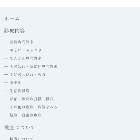
ホーム
診療内容
― 頭痛専門外来
― めまい・ふらつき
― てんかん専門外来
― もの忘れ・認知症専門外来
― 手足のしびれ・脱力
― 脳卒中
― 生活習慣病
― 頭部・顔面の打撲・怪我
― その他の症状・病気をみる
― 健診・自由診療我
検査について
― 検査について