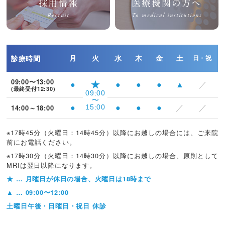
採用情報
医療機関の方へ
Recruit
To medical institutions
診療時間
月
火
水
木
金
土
日・祝
09:00〜13:00
★
●
●
●
●
▲
／
(最終受付12:30)
09:00
〜
14:00～18:00
15:00
●
●
●
●
／
／
※17時45分（火曜日：14時45分）以降にお越しの場合には、
ご来院
前にお電話ください。
※17時30分（火曜日：14時30分）以降にお越しの場合、
原則として
MRIは翌日以降になります。
★
… 月曜日が休日の場合、火曜日は18時まで
▲
… 09:00〜12:00
土曜日午後・日曜日・祝日 休診