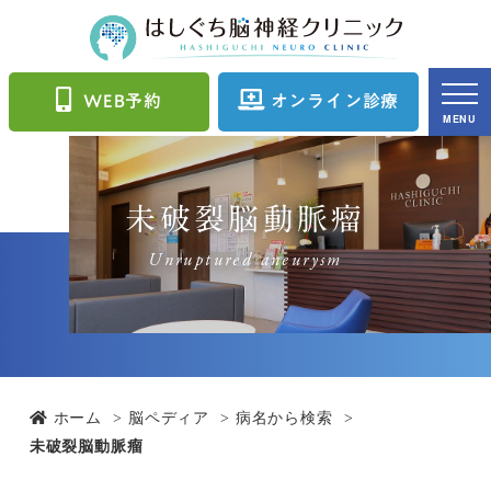
WEB予約
オンライン診療
MENU
未破裂脳動脈瘤
Unruptured aneurysm
ホーム
脳ペディア
病名から検索
未破裂脳動脈瘤