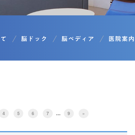
いて
脳ドック
脳ペディア
医院案内
4
5
6
7
…
9
»