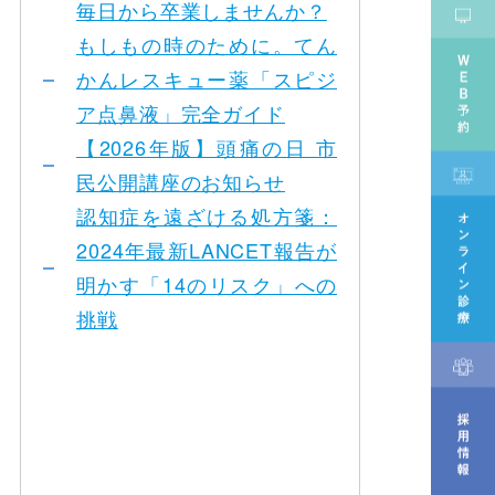
毎日から卒業しませんか？
もしもの時のために。てん
かんレスキュー薬「スピジ
ア点鼻液」完全ガイド
【2026年版】頭痛の日 市
民公開講座のお知らせ
認知症を遠ざける処方箋：
2024年最新LANCET報告が
明かす「14のリスク」への
挑戦