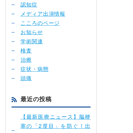
認知症
メディア出演情報
こころのページ
お知らせ
学術関連
検査
治療
症状・病態
頭痛
最近の投稿
【最新医療ニュース】脳梗
塞の「2度目」を防ぐ！出