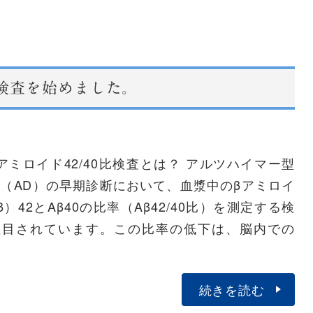
比検査を始めました。
アミロイド42/40比検査とは？ アルツハイマー型
（AD）の早期診断において、血漿中のβアミロイ
β）42とAβ40の比率（Aβ42/40比）を測定する検
注目されています。この比率の低下は、脳内での
続きを読む