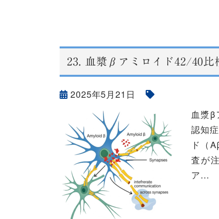
23.
血漿βアミロイド42/40
2025年5月21日
血漿β
認知症
ド（A
査が
ア…