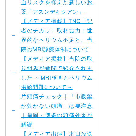
血リスクを抑えた新しいお
薬「アスンデキシアン」
【メディア掲載】TNC「記
者のチカラ」取材協力：世
界的なヘリウム不足と、当
院のMRI診療体制について
【メディア掲載】当院の取
り組みが新聞で紹介されま
した ～MRI検査とヘリウム
供給問題について～
片頭痛チェック｜「市販薬
が効かない頭痛」は要注意
｜福岡・博多の頭痛外来が
解説
【メディア出演】本日放送