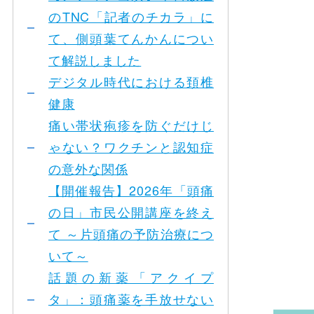
のTNC「記者のチカラ」に
て、側頭葉てんかんについ
て解説しました
デジタル時代における頚椎
健康
痛い帯状疱疹を防ぐだけじ
ゃない？ワクチンと認知症
の意外な関係
【開催報告】2026年「頭痛
の日」市民公開講座を終え
て ～片頭痛の予防治療につ
いて～
話題の新薬「アクイプ
タ」：頭痛薬を手放せない