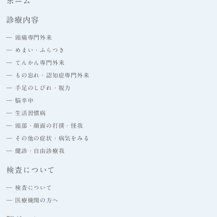
ホーム
診療内容
― 頭痛専門外来
― めまい・ふらつき
― てんかん専門外来
― もの忘れ・認知症専門外来
― 手足のしびれ・脱力
― 脳卒中
― 生活習慣病
― 頭部・顔面の打撲・怪我
― その他の症状・病気をみる
― 健診・自由診療我
検査について
― 検査について
― 医療機関の方へ