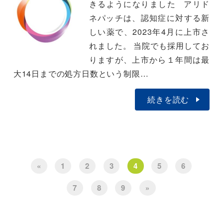
きるようになりました アリド
ネパッチは、認知症に対する新
しい薬で、2023年4月に上市さ
れました。 当院でも採用してお
りますが、上市から１年間は最
大14日までの処方日数という制限…
続きを読む
«
1
2
3
4
5
6
7
8
9
»