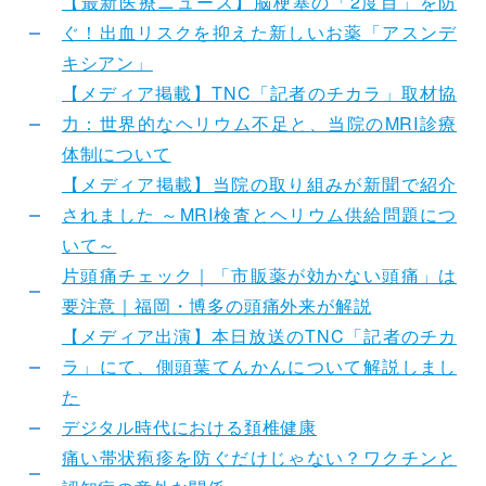
【最新医療ニュース】脳梗塞の「2度目」を防
ぐ！出血リスクを抑えた新しいお薬「アスンデ
キシアン」
【メディア掲載】TNC「記者のチカラ」取材協
力：世界的なヘリウム不足と、当院のMRI診療
体制について
【メディア掲載】当院の取り組みが新聞で紹介
されました ～MRI検査とヘリウム供給問題につ
いて～
片頭痛チェック｜「市販薬が効かない頭痛」は
要注意｜福岡・博多の頭痛外来が解説
【メディア出演】本日放送のTNC「記者のチカ
ラ」にて、側頭葉てんかんについて解説しまし
た
デジタル時代における頚椎健康
痛い帯状疱疹を防ぐだけじゃない？ワクチンと