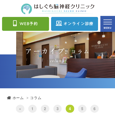
WEB予約
オンライン診療
MENU
アーカイブ:
コラム
column
ホーム
コラム
«
1
2
3
4
5
6