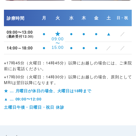
診療時間
月
火
水
木
金
土
日・祝
09:00〜13:00
★
●
●
●
●
▲
／
(最終受付12:30)
09:00
〜
14:00～18:00
15:00
●
●
●
●
／
／
※17時45分（火曜日：14時45分）以降にお越しの場合には、
ご来院
前にお電話ください。
※17時30分（火曜日：14時30分）以降にお越しの場合、
原則として
MRIは翌日以降になります。
★
… 月曜日が休日の場合、火曜日は18時まで
▲
… 09:00〜12:00
土曜日午後・日曜日・祝日 休診